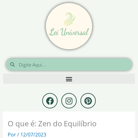
Ir
para
o
conteúdo
Pesquisar
Pesquisar
F
I
P
a
n
i
c
s
n
e
t
t
O que é: Zen do Equilíbrio
b
a
e
o
g
r
Por
/
12/07/2023