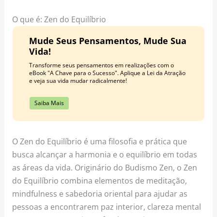
o
r
e
k
a
s
O que é: Zen do Equilíbrio
m
t
Mude Seus Pensamentos, Mude Sua
Vida!
Transforme seus pensamentos em realizações com o
eBook "A Chave para o Sucesso". Aplique a Lei da Atração
e veja sua vida mudar radicalmente!
Saiba Mais
O Zen do Equilíbrio é uma filosofia e prática que
busca alcançar a harmonia e o equilíbrio em todas
as áreas da vida. Originário do Budismo Zen, o Zen
do Equilíbrio combina elementos de meditação,
mindfulness e sabedoria oriental para ajudar as
pessoas a encontrarem paz interior, clareza mental