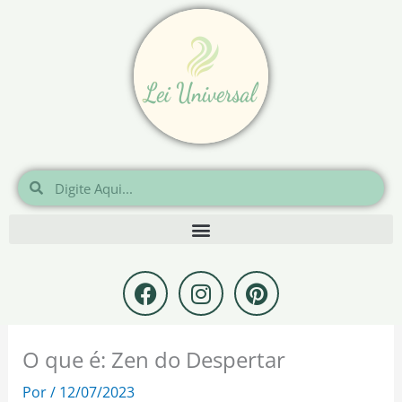
Ir
para
o
conteúdo
Pesquisar
Pesquisar
F
I
P
a
n
i
c
s
n
e
t
t
O que é: Zen do Despertar
b
a
e
o
g
r
Por
/
12/07/2023