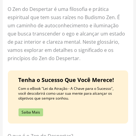
o
r
e
O Zen do Despertar é uma filosofia e prática
k
a
s
espiritual que tem suas raízes no Budismo Zen. É
m
t
um caminho de autoconhecimento e iluminação
que busca transcender o ego e alcançar um estado
de paz interior e clareza mental. Neste glossário,
vamos explorar em detalhes o significado e os
princípios do Zen do Despertar.
Tenha o Sucesso Que Você Merece!
Com o eBook "Lei da Atração - A Chave para o Sucesso",
você descobrirá como usar sua mente para alcançar os
objetivos que sempre sonhou.
Saiba Mais
O que é o Zen do Despertar?