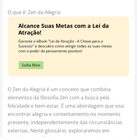
o
r
e
k
a
s
O que é: Zen da Alegria
m
t
Alcance Suas Metas com a Lei da
Atração!
Garanta o eBook "Lei da Atração - A Chave para o
Sucesso" e descubra como atingir todas as suas metas
com o poder do pensamento positivo!
Saiba Mais
O Zen da Alegria é um conceito que combina
elementos da filosofia Zen com a busca pela
felicidade e bem-estar. É uma abordagem que visa
encontrar alegria e contentamento no momento
presente, independentemente das circunstâncias
externas. Neste glossário, exploraremos em