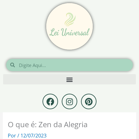
Ir
para
o
conteúdo
Pesquisar
Pesquisar
F
I
P
a
n
i
c
s
n
e
t
t
O que é: Zen da Alegria
b
a
e
o
g
r
Por
/
12/07/2023