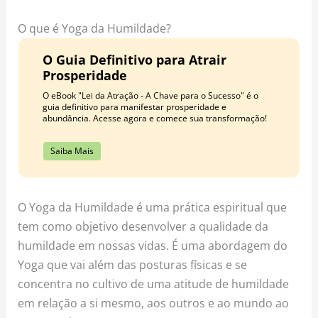
o
r
e
k
a
s
O que é Yoga da Humildade?
m
t
O Guia Definitivo para Atrair
Prosperidade
O eBook "Lei da Atração - A Chave para o Sucesso" é o
guia definitivo para manifestar prosperidade e
abundância. Acesse agora e comece sua transformação!
Saiba Mais
O Yoga da Humildade é uma prática espiritual que
tem como objetivo desenvolver a qualidade da
humildade em nossas vidas. É uma abordagem do
Yoga que vai além das posturas físicas e se
concentra no cultivo de uma atitude de humildade
em relação a si mesmo, aos outros e ao mundo ao