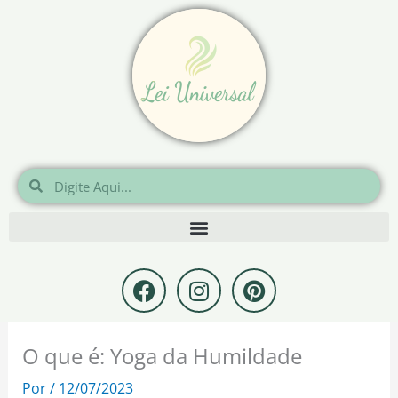
Ir
para
o
conteúdo
Pesquisar
Pesquisar
F
I
P
a
n
i
c
s
n
e
t
t
O que é: Yoga da Humildade
b
a
e
o
g
r
Por
/
12/07/2023