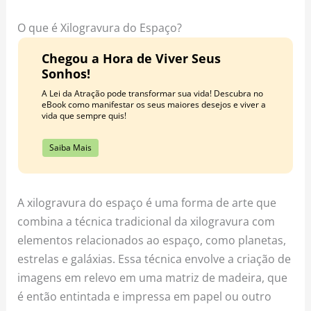
o
r
e
k
a
s
O que é Xilogravura do Espaço?
m
t
Chegou a Hora de Viver Seus
Sonhos!
A Lei da Atração pode transformar sua vida! Descubra no
eBook como manifestar os seus maiores desejos e viver a
vida que sempre quis!
Saiba Mais
A xilogravura do espaço é uma forma de arte que
combina a técnica tradicional da xilogravura com
elementos relacionados ao espaço, como planetas,
estrelas e galáxias. Essa técnica envolve a criação de
imagens em relevo em uma matriz de madeira, que
é então entintada e impressa em papel ou outro