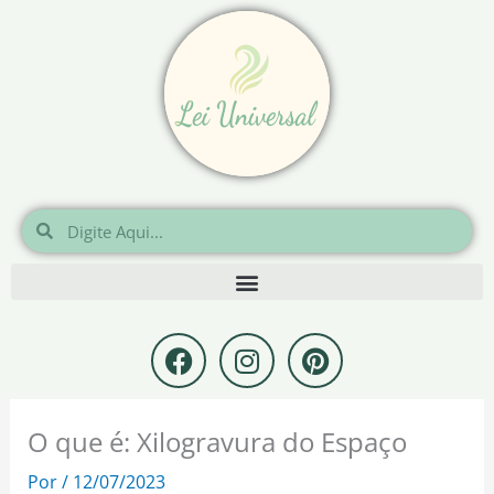
Ir
para
o
conteúdo
Pesquisar
Pesquisar
F
I
P
a
n
i
c
s
n
e
t
t
O que é: Xilogravura do Espaço
b
a
e
o
g
r
Por
/
12/07/2023