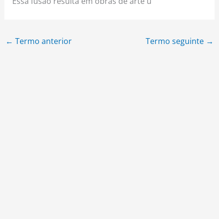
Essa fusão resulta em obras de arte ú
←
Termo anterior
Termo seguinte
→