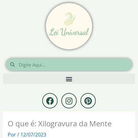
Ir
para
o
conteúdo
Pesquisar
Pesquisar
F
I
P
a
n
i
c
s
n
e
t
t
O que é: Xilogravura da Mente
b
a
e
o
g
r
Por
/
12/07/2023