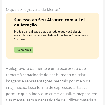
o
r
e
k
a
s
O que é Xilogravura da Mente?
m
t
Sucesso ao Seu Alcance com a Lei
da Atração
Mude sua realidade e atraia tudo o que você deseja!
Aprenda como no eBook "Lei da Atração - A Chave para o
Sucesso".
Saiba Mais
A xilogravura da mente é uma expressão que
remete à capacidade do ser humano de criar
imagens e representações mentais por meio da
imaginação. Essa forma de expressão artística
permite que o indivíduo crie e visualize imagens em
sua mente, sem a necessidade de utilizar materiais