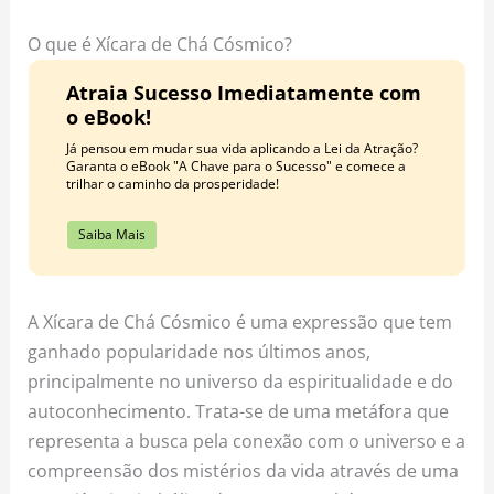
o
r
e
k
a
s
O que é Xícara de Chá Cósmico?
m
t
Atraia Sucesso Imediatamente com
o eBook!
Já pensou em mudar sua vida aplicando a Lei da Atração?
Garanta o eBook "A Chave para o Sucesso" e comece a
trilhar o caminho da prosperidade!
Saiba Mais
A Xícara de Chá Cósmico é uma expressão que tem
ganhado popularidade nos últimos anos,
principalmente no universo da espiritualidade e do
autoconhecimento. Trata-se de uma metáfora que
representa a busca pela conexão com o universo e a
compreensão dos mistérios da vida através de uma