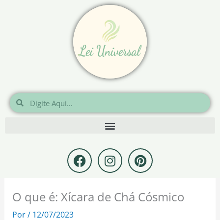
Ir
para
o
conteúdo
Pesquisar
Pesquisar
F
I
P
a
n
i
c
s
n
e
t
t
O que é: Xícara de Chá Cósmico
b
a
e
o
g
r
Por
/
12/07/2023