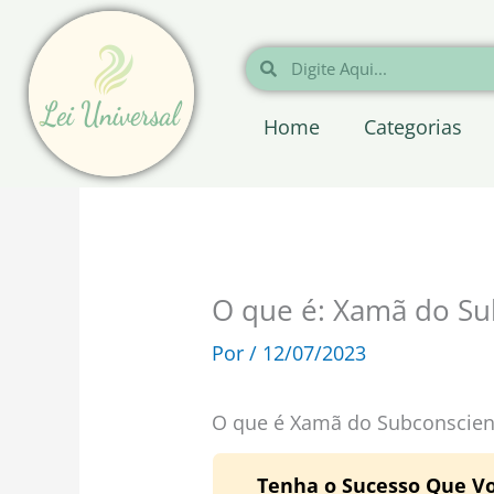
Ir
para
Pesquisar
Pesquisar
o
conteúdo
Home
Categorias
O que é: Xamã do Su
Por
/
12/07/2023
O que é Xamã do Subconscien
Tenha o Sucesso Que V