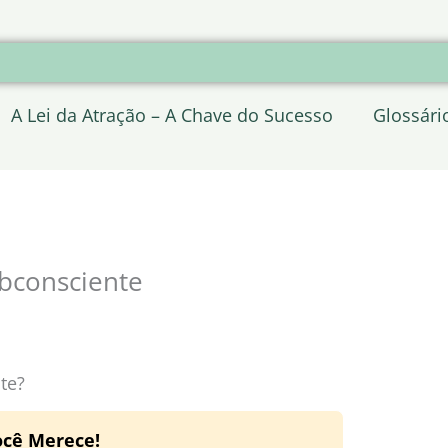
A Lei da Atração – A Chave do Sucesso
Glossári
bconsciente
te?
ocê Merece!