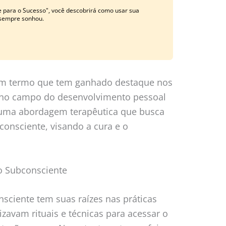
e para o Sucesso", você descobrirá como usar sua
 sempre sonhou.
um termo que tem ganhado destaque nos
 no campo do desenvolvimento pessoal
e uma abordagem terapêutica que busca
consciente, visando a cura e o
o Subconsciente
sciente tem suas raízes nas práticas
izavam rituais e técnicas para acessar o