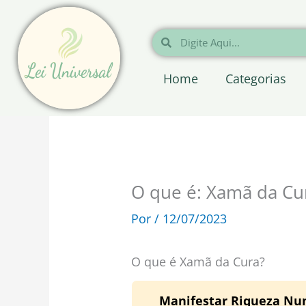
Ir
para
Pesquisar
Pesquisar
o
conteúdo
Home
Categorias
O que é: Xamã da Cu
Por
/
12/07/2023
O que é Xamã da Cura?
Manifestar Riqueza Nunc