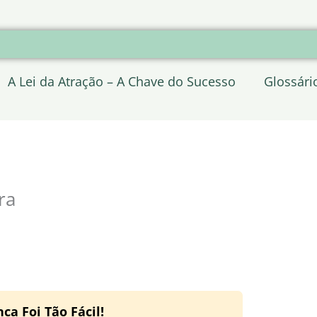
A Lei da Atração – A Chave do Sucesso
Glossári
ra
a Foi Tão Fácil!