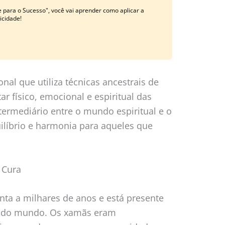
 para o Sucesso", você vai aprender como aplicar a
licidade!
nal que utiliza técnicas ancestrais de
r físico, emocional e espiritual das
ermediário entre o mundo espiritual e o
líbrio e harmonia para aqueles que
 Cura
ta a milhares de anos e está presente
or do mundo. Os xamãs eram