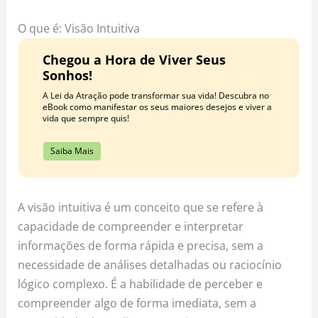
o
r
e
k
a
s
O que é: Visão Intuitiva
m
t
Chegou a Hora de Viver Seus
Sonhos!
A Lei da Atração pode transformar sua vida! Descubra no
eBook como manifestar os seus maiores desejos e viver a
vida que sempre quis!
Saiba Mais
A visão intuitiva é um conceito que se refere à
capacidade de compreender e interpretar
informações de forma rápida e precisa, sem a
necessidade de análises detalhadas ou raciocínio
lógico complexo. É a habilidade de perceber e
compreender algo de forma imediata, sem a