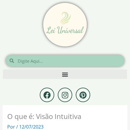
Ir
para
o
conteúdo
Pesquisar
Pesquisar
F
I
P
a
n
i
c
s
n
e
t
t
O que é: Visão Intuitiva
b
a
e
o
g
r
Por
/
12/07/2023