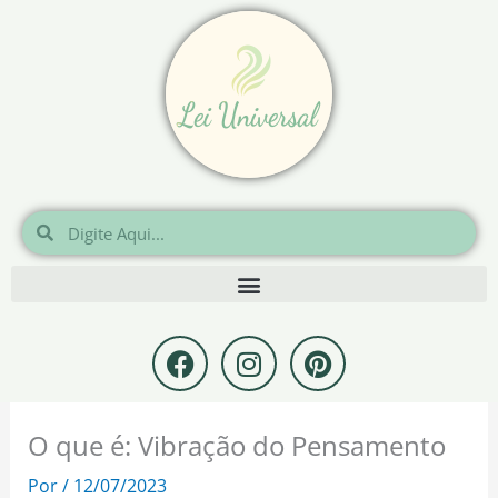
Ir
para
o
conteúdo
Pesquisar
Pesquisar
F
I
P
a
n
i
c
s
n
e
t
t
O que é: Vibração do Pensamento
b
a
e
o
g
r
Por
/
12/07/2023