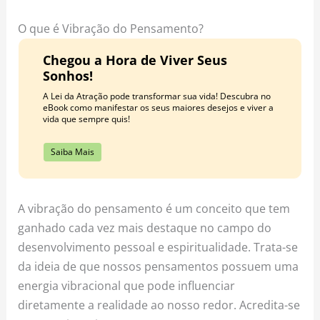
o
r
e
k
a
s
O que é Vibração do Pensamento?
m
t
Chegou a Hora de Viver Seus
Sonhos!
A Lei da Atração pode transformar sua vida! Descubra no
eBook como manifestar os seus maiores desejos e viver a
vida que sempre quis!
Saiba Mais
A vibração do pensamento é um conceito que tem
ganhado cada vez mais destaque no campo do
desenvolvimento pessoal e espiritualidade. Trata-se
da ideia de que nossos pensamentos possuem uma
energia vibracional que pode influenciar
diretamente a realidade ao nosso redor. Acredita-se