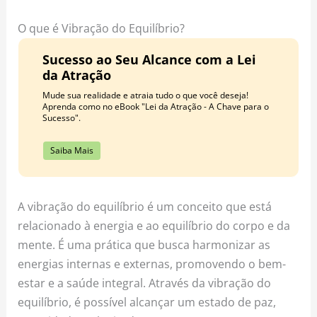
o
r
e
k
a
s
O que é Vibração do Equilíbrio?
m
t
Sucesso ao Seu Alcance com a Lei
da Atração
Mude sua realidade e atraia tudo o que você deseja!
Aprenda como no eBook "Lei da Atração - A Chave para o
Sucesso".
Saiba Mais
A vibração do equilíbrio é um conceito que está
relacionado à energia e ao equilíbrio do corpo e da
mente. É uma prática que busca harmonizar as
energias internas e externas, promovendo o bem-
estar e a saúde integral. Através da vibração do
equilíbrio, é possível alcançar um estado de paz,