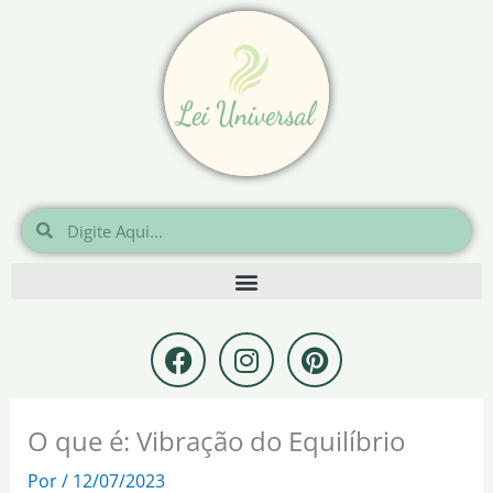
Ir
para
o
conteúdo
Pesquisar
Pesquisar
F
I
P
a
n
i
c
s
n
e
t
t
O que é: Vibração do Equilíbrio
b
a
e
o
g
r
Por
/
12/07/2023