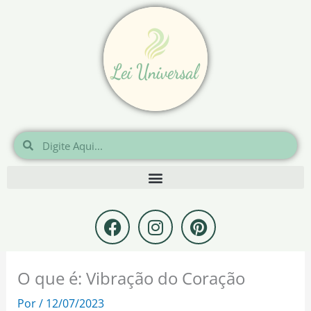
Ir
para
o
conteúdo
Pesquisar
Pesquisar
F
I
P
a
n
i
c
s
n
e
t
t
O que é: Vibração do Coração
b
a
e
o
g
r
Por
/
12/07/2023