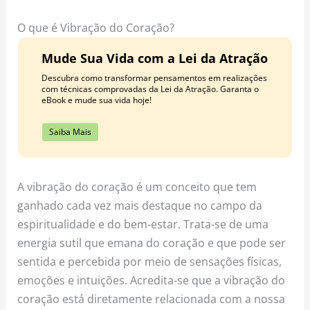
o
r
e
k
a
s
O que é Vibração do Coração?
m
t
Mude Sua Vida com a Lei da Atração
Descubra como transformar pensamentos em realizações
com técnicas comprovadas da Lei da Atração. Garanta o
eBook e mude sua vida hoje!
Saiba Mais
A vibração do coração é um conceito que tem
ganhado cada vez mais destaque no campo da
espiritualidade e do bem-estar. Trata-se de uma
energia sutil que emana do coração e que pode ser
sentida e percebida por meio de sensações físicas,
emoções e intuições. Acredita-se que a vibração do
coração está diretamente relacionada com a nossa