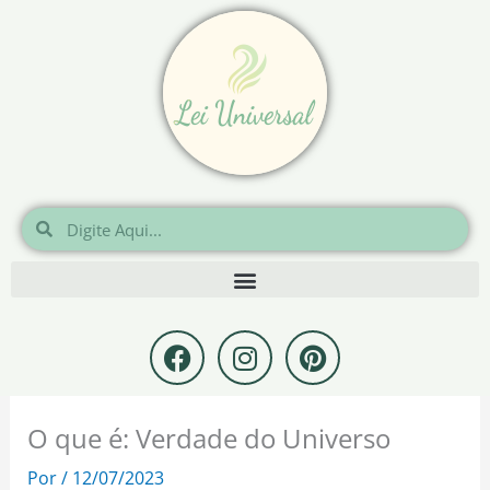
Ir
para
o
conteúdo
Pesquisar
Pesquisar
F
I
P
a
n
i
c
s
n
e
t
t
O que é: Verdade do Universo
b
a
e
o
g
r
Por
/
12/07/2023