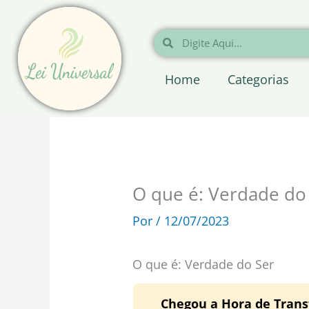
Ir
para
Pesquisar
Pesquisar
o
conteúdo
Home
Categorias
O que é: Verdade do
Por
/
12/07/2023
O que é: Verdade do Ser
Chegou a Hora de Trans