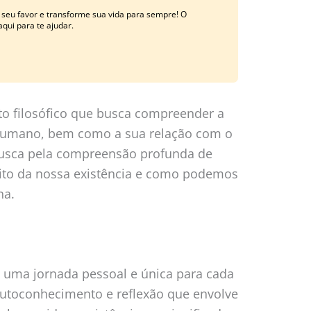
 seu favor e transforme sua vida para sempre! O
qui para te ajudar.
to filosófico que busca compreender a
 humano, bem como a sua relação com o
usca pela compreensão profunda de
ito da nossa existência e como podemos
na.
é uma jornada pessoal e única para cada
autoconhecimento e reflexão que envolve