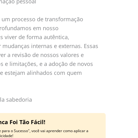
rmação pessoal
é um processo de transformação
aprofundamos em nosso
viver de forma autêntica,
 mudanças internas e externas. Essas
r a revisão de nossos valores e
s e limitações, e a adoção de novos
ue estejam alinhados com quem
la sabedoria
a Foi Tão Fácil!
 para o Sucesso", você vai aprender como aplicar a
licidade!