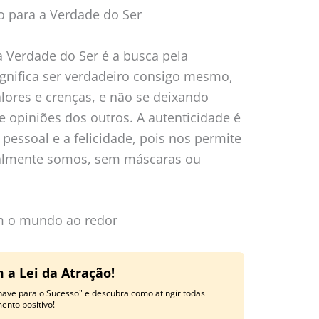
 para a Verdade do Ser
 Verdade do Ser é a busca pela
significa ser verdadeiro consigo mesmo,
lores e crenças, e não se deixando
 e opiniões dos outros. A autenticidade é
pessoal e a felicidade, pois nos permite
almente somos, sem máscaras ou
m o mundo ao redor
 a Lei da Atração!
have para o Sucesso" e descubra como atingir todas
nto positivo!