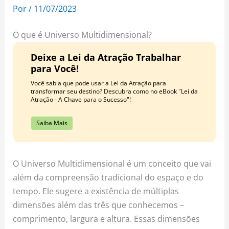
o
r
e
Por
/
11/07/2023
k
a
s
m
t
O que é Universo Multidimensional?
Deixe a Lei da Atração Trabalhar
para Você!
Você sabia que pode usar a Lei da Atração para
transformar seu destino? Descubra como no eBook "Lei da
Atração - A Chave para o Sucesso"!
Saiba Mais
O Universo Multidimensional é um conceito que vai
além da compreensão tradicional do espaço e do
tempo. Ele sugere a existência de múltiplas
dimensões além das três que conhecemos –
comprimento, largura e altura. Essas dimensões