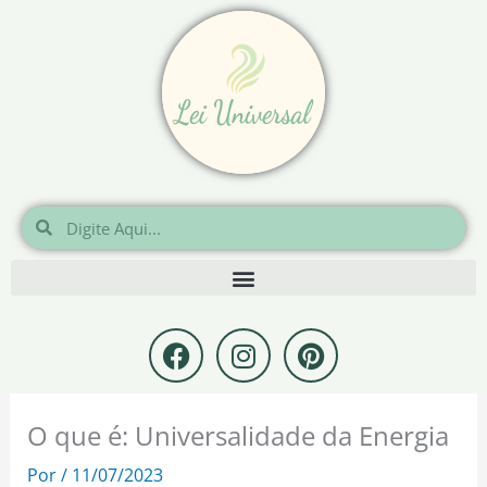
Ir
para
o
conteúdo
Pesquisar
Pesquisar
F
I
P
a
n
i
c
s
n
e
t
t
O que é: Universalidade da Energia
b
a
e
o
g
r
Por
/
11/07/2023