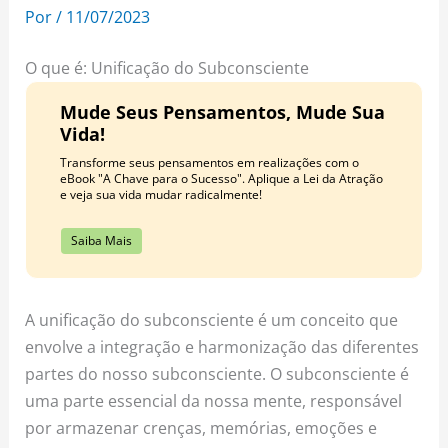
o
r
e
Por
/
11/07/2023
k
a
s
m
t
O que é: Unificação do Subconsciente
Mude Seus Pensamentos, Mude Sua
Vida!
Transforme seus pensamentos em realizações com o
eBook "A Chave para o Sucesso". Aplique a Lei da Atração
e veja sua vida mudar radicalmente!
Saiba Mais
A unificação do subconsciente é um conceito que
envolve a integração e harmonização das diferentes
partes do nosso subconsciente. O subconsciente é
uma parte essencial da nossa mente, responsável
por armazenar crenças, memórias, emoções e