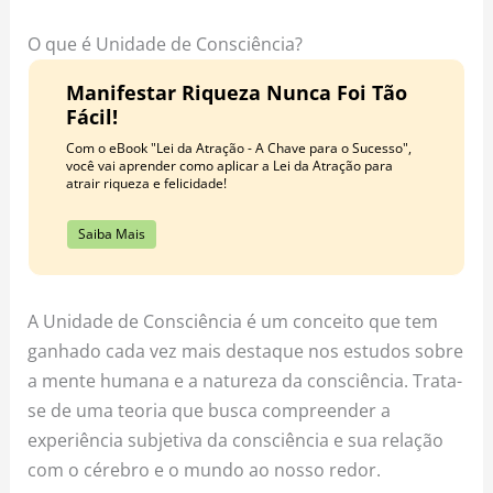
o
r
e
k
a
s
O que é Unidade de Consciência?
m
t
Manifestar Riqueza Nunca Foi Tão
Fácil!
Com o eBook "Lei da Atração - A Chave para o Sucesso",
você vai aprender como aplicar a Lei da Atração para
atrair riqueza e felicidade!
Saiba Mais
A Unidade de Consciência é um conceito que tem
ganhado cada vez mais destaque nos estudos sobre
a mente humana e a natureza da consciência. Trata-
se de uma teoria que busca compreender a
experiência subjetiva da consciência e sua relação
com o cérebro e o mundo ao nosso redor.