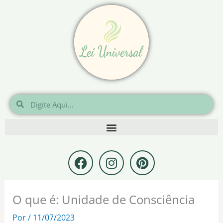
Ir
para
o
conteúdo
Pesquisar
Pesquisar
F
I
P
a
n
i
c
s
n
e
t
t
O que é: Unidade de Consciência
b
a
e
o
g
r
Por
/
11/07/2023