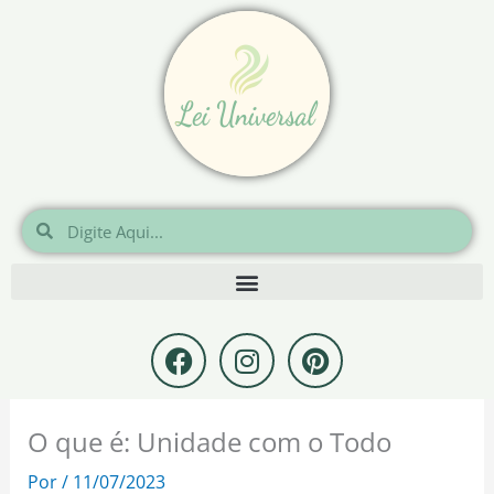
Ir
para
o
conteúdo
Pesquisar
Pesquisar
F
I
P
a
n
i
c
s
n
e
t
t
O que é: Unidade com o Todo
b
a
e
o
g
r
Por
/
11/07/2023