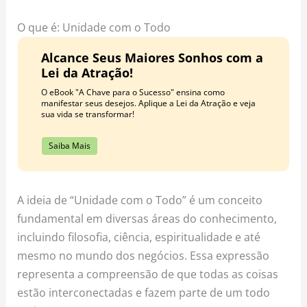
o
r
e
k
a
s
O que é: Unidade com o Todo
m
t
Alcance Seus Maiores Sonhos com a
Lei da Atração!
O eBook "A Chave para o Sucesso" ensina como
manifestar seus desejos. Aplique a Lei da Atração e veja
sua vida se transformar!
Saiba Mais
A ideia de “Unidade com o Todo” é um conceito
fundamental em diversas áreas do conhecimento,
incluindo filosofia, ciência, espiritualidade e até
mesmo no mundo dos negócios. Essa expressão
representa a compreensão de que todas as coisas
estão interconectadas e fazem parte de um todo