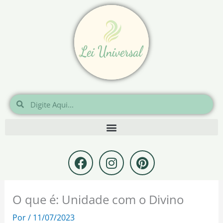
Ir
para
o
conteúdo
Pesquisar
Pesquisar
F
I
P
a
n
i
c
s
n
e
t
t
O que é: Unidade com o Divino
b
a
e
o
g
r
Por
/
11/07/2023