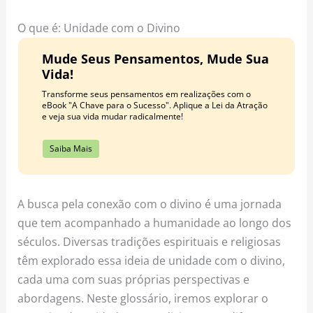
o
r
e
k
a
s
O que é: Unidade com o Divino
m
t
Mude Seus Pensamentos, Mude Sua
Vida!
Transforme seus pensamentos em realizações com o
eBook "A Chave para o Sucesso". Aplique a Lei da Atração
e veja sua vida mudar radicalmente!
Saiba Mais
A busca pela conexão com o divino é uma jornada
que tem acompanhado a humanidade ao longo dos
séculos. Diversas tradições espirituais e religiosas
têm explorado essa ideia de unidade com o divino,
cada uma com suas próprias perspectivas e
abordagens. Neste glossário, iremos explorar o