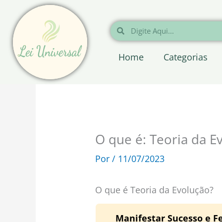
Ir
para
Pesquisar
Pesquisar
o
conteúdo
Home
Categorias
O que é: Teoria da E
Por
/
11/07/2023
O que é Teoria da Evolução?
Manifestar Sucesso e Fe