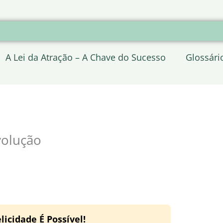
A Lei da Atração – A Chave do Sucesso
Glossári
volução
licidade É Possível!