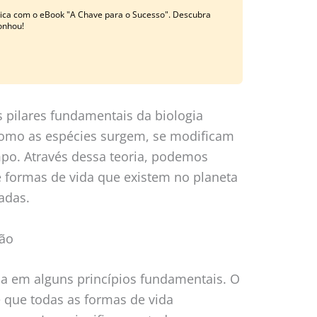
ática com o eBook "A Chave para o Sucesso". Descubra
onhou!
 pilares fundamentais da biologia
como as espécies surgem, se modificam
po. Através dessa teoria, podemos
 formas de vida que existem no planeta
adas.
ção
da em alguns princípios fundamentais. O
e que todas as formas de vida