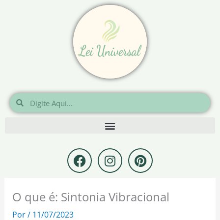
Ir
para
o
conteúdo
Pesquisar
Pesquisar
F
I
P
a
n
i
c
s
n
e
t
t
O que é: Sintonia Vibracional
b
a
e
o
g
r
Por
/
11/07/2023