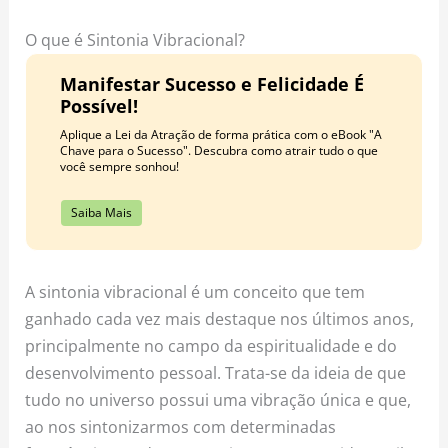
o
r
e
k
a
s
O que é Sintonia Vibracional?
m
t
Manifestar Sucesso e Felicidade É
Possível!
Aplique a Lei da Atração de forma prática com o eBook "A
Chave para o Sucesso". Descubra como atrair tudo o que
você sempre sonhou!
Saiba Mais
A sintonia vibracional é um conceito que tem
ganhado cada vez mais destaque nos últimos anos,
principalmente no campo da espiritualidade e do
desenvolvimento pessoal. Trata-se da ideia de que
tudo no universo possui uma vibração única e que,
ao nos sintonizarmos com determinadas