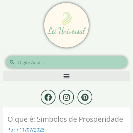
Ir
para
o
conteúdo
Pesquisar
Pesquisar
F
I
P
a
n
i
c
s
n
e
t
t
O que é: Símbolos de Prosperidade
b
a
e
o
g
r
Por
/
11/07/2023