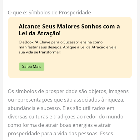
o
r
e
k
a
s
O que é: Símbolos de Prosperidade
m
t
Alcance Seus Maiores Sonhos com a
Lei da Atração!
O eBook "A Chave para o Sucesso" ensina como
manifestar seus desejos. Aplique a Lei da Atração e veja
sua vida se transformar!
Saiba Mais
Os símbolos de prosperidade são objetos, imagens
ou representações que são associados à riqueza,
abundância e sucesso. Eles são utilizados em
diversas culturas e tradições ao redor do mundo
como forma de atrair boas energias e atrair
prosperidade para a vida das pessoas. Esses