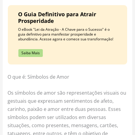
o
r
e
k
a
s
O Guia Definitivo para Atrair
m
t
Prosperidade
O eBook "Lei da Atração - A Chave para o Sucesso" é o
guia definitivo para manifestar prosperidade e
abundância. Acesse agora e comece sua transformação!
Saiba Mais
O que é: Símbolos de Amor
Os símbolos de amor são representações visuais ou
gestuais que expressam sentimentos de afeto,
carinho, paixão e amor entre duas pessoas. Esses
símbolos podem ser utilizados em diversas
situações, como presentes, mensagens, cartões,
tatuagens, entre outros, e têm o objetivo de