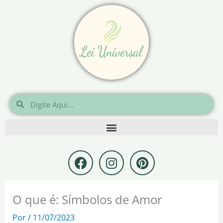
Ir
para
o
conteúdo
Pesquisar
Pesquisar
F
I
P
a
n
i
c
s
n
e
t
t
O que é: Símbolos de Amor
b
a
e
o
g
r
Por
/
11/07/2023