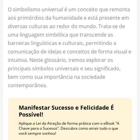
o
r
e
O simbolismo universal é um conceito que remonta
k
a
s
aos primórdios da humanidade e está presente em
m
t
diversas culturas ao redor do mundo. Trata-se de
uma linguagem simbólica que transcende as
barreiras linguísticas e culturais, permitindo a
comunicação de ideias e conceitos de forma visual e
intuitiva. Neste glossário, iremos explorar os
principais símbolos universais e seu significado,
bem como sua importância na sociedade
contemporânea.
Manifestar Sucesso e Felicidade É
Possível!
Aplique a Lei da Atração de forma prática com o eBook "A
Chave para o Sucesso". Descubra como atrair tudo o que
você sempre sonhou!