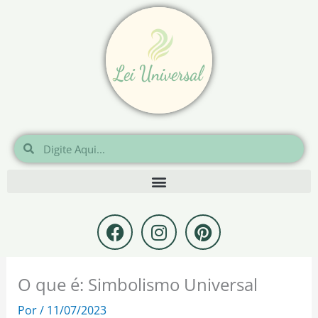
Ir
para
o
conteúdo
Pesquisar
Pesquisar
F
I
P
a
n
i
c
s
n
e
t
t
O que é: Simbolismo Universal
b
a
e
o
g
r
Por
/
11/07/2023