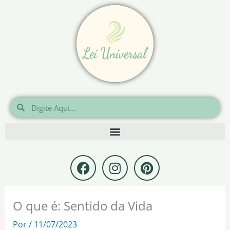
Ir
para
o
conteúdo
Pesquisar
Pesquisar
F
I
P
a
n
i
c
s
n
e
t
t
O que é: Sentido da Vida
b
a
e
o
g
r
Por
/
11/07/2023