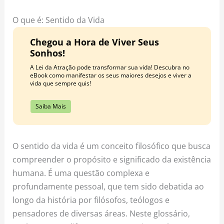
o
r
e
k
a
s
O que é: Sentido da Vida
m
t
Chegou a Hora de Viver Seus
Sonhos!
A Lei da Atração pode transformar sua vida! Descubra no
eBook como manifestar os seus maiores desejos e viver a
vida que sempre quis!
Saiba Mais
O sentido da vida é um conceito filosófico que busca
compreender o propósito e significado da existência
humana. É uma questão complexa e
profundamente pessoal, que tem sido debatida ao
longo da história por filósofos, teólogos e
pensadores de diversas áreas. Neste glossário,