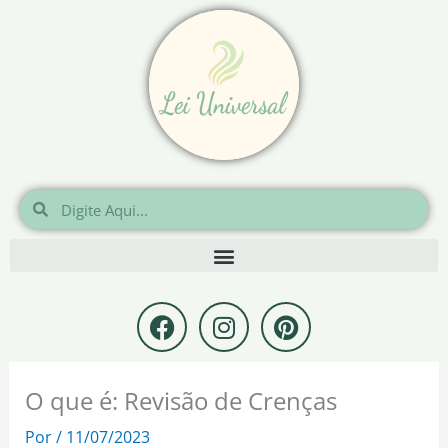
Ir
para
o
conteúdo
Pesquisar
Pesquisar
F
I
P
a
n
i
c
s
n
e
t
t
O que é: Revisão de Crenças
b
a
e
o
g
r
Por
/
11/07/2023