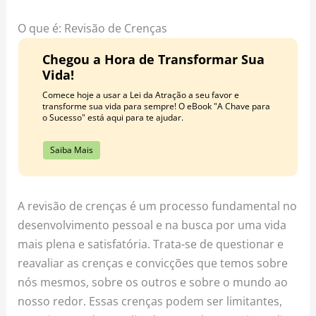
o
r
e
k
a
s
O que é: Revisão de Crenças
m
t
Chegou a Hora de Transformar Sua
Vida!
Comece hoje a usar a Lei da Atração a seu favor e
transforme sua vida para sempre! O eBook "A Chave para
o Sucesso" está aqui para te ajudar.
Saiba Mais
A revisão de crenças é um processo fundamental no
desenvolvimento pessoal e na busca por uma vida
mais plena e satisfatória. Trata-se de questionar e
reavaliar as crenças e convicções que temos sobre
nós mesmos, sobre os outros e sobre o mundo ao
nosso redor. Essas crenças podem ser limitantes,