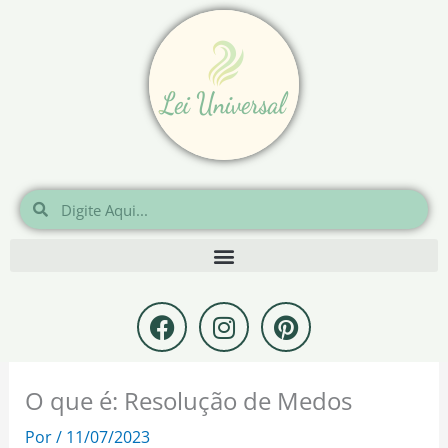
Ir
para
o
conteúdo
Pesquisar
Pesquisar
F
I
P
a
n
i
c
s
n
e
t
t
O que é: Resolução de Medos
b
a
e
o
g
r
Por
/
11/07/2023