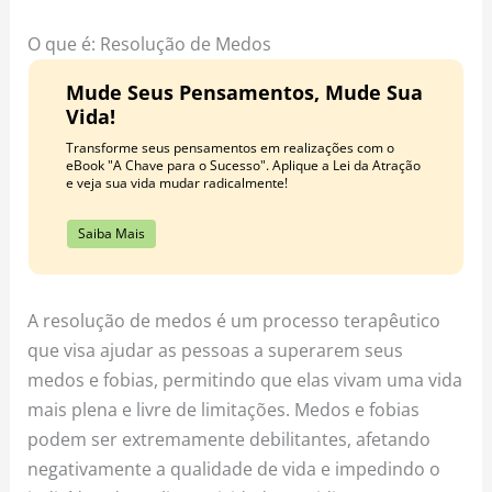
o
r
e
k
a
s
O que é: Resolução de Medos
m
t
Mude Seus Pensamentos, Mude Sua
Vida!
Transforme seus pensamentos em realizações com o
eBook "A Chave para o Sucesso". Aplique a Lei da Atração
e veja sua vida mudar radicalmente!
Saiba Mais
A resolução de medos é um processo terapêutico
que visa ajudar as pessoas a superarem seus
medos e fobias, permitindo que elas vivam uma vida
mais plena e livre de limitações. Medos e fobias
podem ser extremamente debilitantes, afetando
negativamente a qualidade de vida e impedindo o