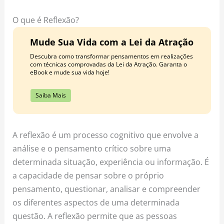
o
r
e
k
a
s
O que é Reflexão?
m
t
Mude Sua Vida com a Lei da Atração
Descubra como transformar pensamentos em realizações
com técnicas comprovadas da Lei da Atração. Garanta o
eBook e mude sua vida hoje!
Saiba Mais
A reflexão é um processo cognitivo que envolve a
análise e o pensamento crítico sobre uma
determinada situação, experiência ou informação. É
a capacidade de pensar sobre o próprio
pensamento, questionar, analisar e compreender
os diferentes aspectos de uma determinada
questão. A reflexão permite que as pessoas