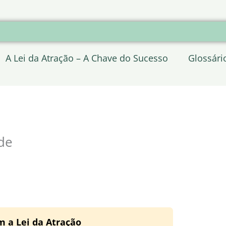
A Lei da Atração – A Chave do Sucesso
Glossári
de
m a Lei da Atração