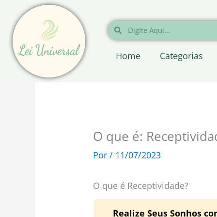
Ir
para
Pesquisar
Pesquisar
o
conteúdo
Home
Categorias
O que é: Receptivida
Por
/
11/07/2023
O que é Receptividade?
Realize Seus Sonhos co