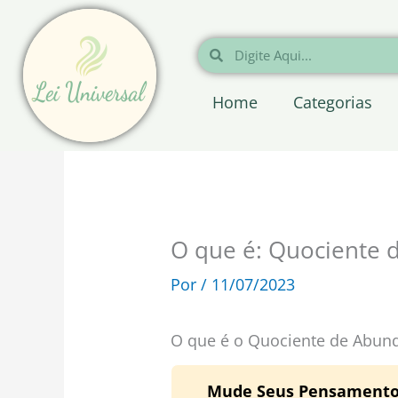
Ir
para
Pesquisar
Pesquisar
o
conteúdo
Home
Categorias
O que é: Quociente 
Por
/
11/07/2023
O que é o Quociente de Abun
Mude Seus Pensamentos