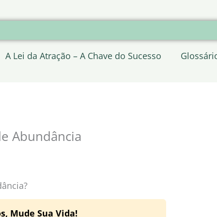
A Lei da Atração – A Chave do Sucesso
Glossári
de Abundância
dância?
, Mude Sua Vida!