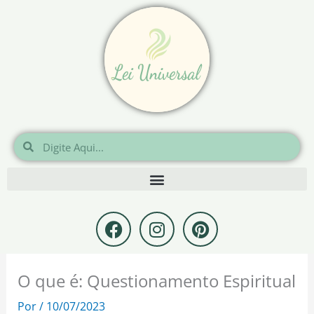
Ir
para
o
conteúdo
Pesquisar
Pesquisar
F
I
P
a
n
i
c
s
n
e
t
t
O que é: Questionamento Espiritual
b
a
e
o
g
r
Por
/
10/07/2023