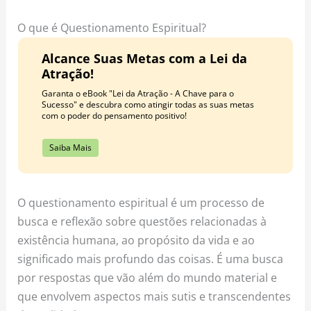
o
r
e
k
a
s
O que é Questionamento Espiritual?
m
t
Alcance Suas Metas com a Lei da
Atração!
Garanta o eBook "Lei da Atração - A Chave para o
Sucesso" e descubra como atingir todas as suas metas
com o poder do pensamento positivo!
Saiba Mais
O questionamento espiritual é um processo de
busca e reflexão sobre questões relacionadas à
existência humana, ao propósito da vida e ao
significado mais profundo das coisas. É uma busca
por respostas que vão além do mundo material e
que envolvem aspectos mais sutis e transcendentes