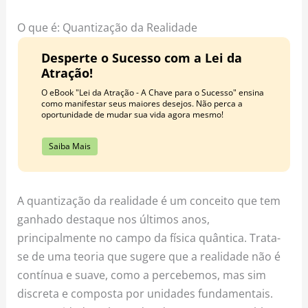
o
r
e
k
a
s
O que é: Quantização da Realidade
m
t
Desperte o Sucesso com a Lei da
Atração!
O eBook "Lei da Atração - A Chave para o Sucesso" ensina
como manifestar seus maiores desejos. Não perca a
oportunidade de mudar sua vida agora mesmo!
Saiba Mais
A quantização da realidade é um conceito que tem
ganhado destaque nos últimos anos,
principalmente no campo da física quântica. Trata-
se de uma teoria que sugere que a realidade não é
contínua e suave, como a percebemos, mas sim
discreta e composta por unidades fundamentais.