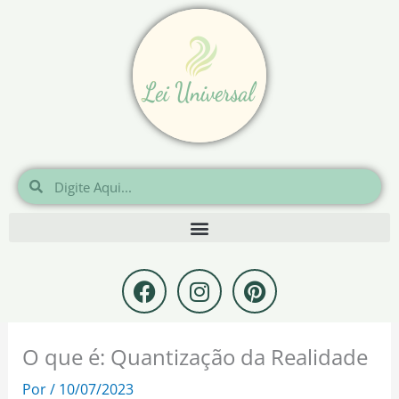
Ir
para
o
conteúdo
Pesquisar
Pesquisar
F
I
P
a
n
i
c
s
n
e
t
t
O que é: Quantização da Realidade
b
a
e
o
g
r
Por
/
10/07/2023