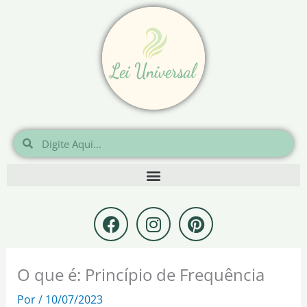
Ir
para
o
conteúdo
Pesquisar
Pesquisar
F
I
P
a
n
i
c
s
n
e
t
t
O que é: Princípio de Frequência
b
a
e
o
g
r
Por
/
10/07/2023