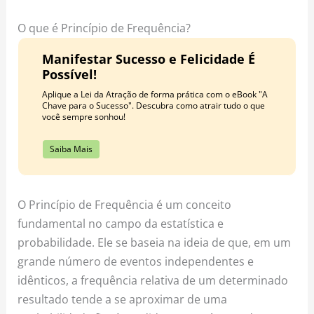
o
r
e
k
a
s
O que é Princípio de Frequência?
m
t
Manifestar Sucesso e Felicidade É
Possível!
Aplique a Lei da Atração de forma prática com o eBook "A
Chave para o Sucesso". Descubra como atrair tudo o que
você sempre sonhou!
Saiba Mais
O Princípio de Frequência é um conceito
fundamental no campo da estatística e
probabilidade. Ele se baseia na ideia de que, em um
grande número de eventos independentes e
idênticos, a frequência relativa de um determinado
resultado tende a se aproximar de uma