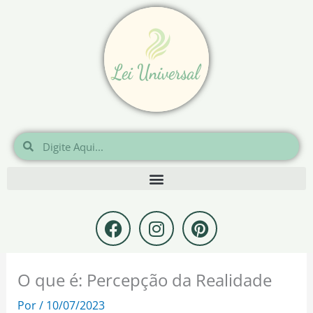
Ir
para
o
conteúdo
Pesquisar
Pesquisar
F
I
P
a
n
i
c
s
n
e
t
t
O que é: Percepção da Realidade
b
a
e
o
g
r
Por
/
10/07/2023