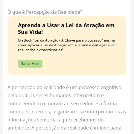
o
r
e
k
a
s
O que é Percepção da Realidade?
m
t
Aprenda a Usar a Lei da Atração em
Sua Vida!
O eBook "Lei da Atração - A Chave para o Sucesso" ensina
como aplicar a Lei da Atração em sua vida e começar a ver
resultados extraordinários!
Saiba Mais
A percepção da realidade é um processo cognitivo
pelo qual os seres humanos interpretam e
compreendem o mundo ao seu redor. É a forma
como percebemos, organizamos e interpretamos as
informações sensoriais que recebemos do
ambiente. A percepção da realidade é influenciada