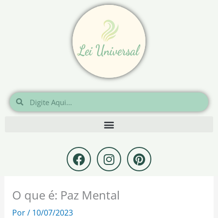
Ir
para
o
conteúdo
Pesquisar
Pesquisar
F
I
P
a
n
i
c
s
n
e
t
t
O que é: Paz Mental
b
a
e
o
g
r
Por
/
10/07/2023