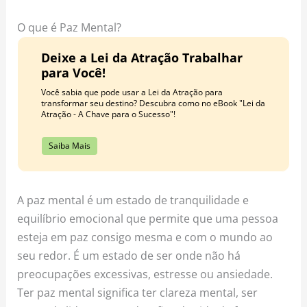
o
r
e
k
a
s
O que é Paz Mental?
m
t
Deixe a Lei da Atração Trabalhar
para Você!
Você sabia que pode usar a Lei da Atração para
transformar seu destino? Descubra como no eBook "Lei da
Atração - A Chave para o Sucesso"!
Saiba Mais
A paz mental é um estado de tranquilidade e
equilíbrio emocional que permite que uma pessoa
esteja em paz consigo mesma e com o mundo ao
seu redor. É um estado de ser onde não há
preocupações excessivas, estresse ou ansiedade.
Ter paz mental significa ter clareza mental, ser