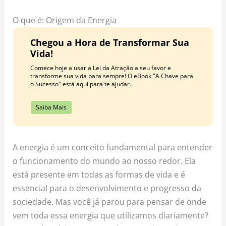
o
r
e
k
a
s
O que é: Origem da Energia
m
t
Chegou a Hora de Transformar Sua
Vida!
Comece hoje a usar a Lei da Atração a seu favor e
transforme sua vida para sempre! O eBook "A Chave para
o Sucesso" está aqui para te ajudar.
Saiba Mais
A energia é um conceito fundamental para entender
o funcionamento do mundo ao nosso redor. Ela
está presente em todas as formas de vida e é
essencial para o desenvolvimento e progresso da
sociedade. Mas você já parou para pensar de onde
vem toda essa energia que utilizamos diariamente?