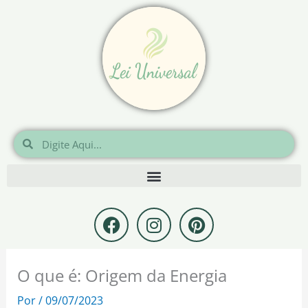
Ir
para
o
conteúdo
Pesquisar
Pesquisar
F
I
P
a
n
i
c
s
n
e
t
t
O que é: Origem da Energia
b
a
e
o
g
r
Por
/
09/07/2023