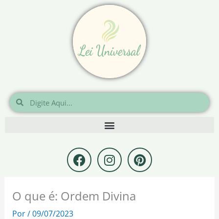
Ir
para
o
conteúdo
Pesquisar
Pesquisar
F
I
P
a
n
i
c
s
n
e
t
t
O que é: Ordem Divina
b
a
e
o
g
r
Por
/
09/07/2023