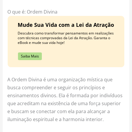
o
r
e
k
a
s
O que é: Ordem Divina
m
t
Mude Sua Vida com a Lei da Atração
Descubra como transformar pensamentos em realizações
com técnicas comprovadas da Lei da Atração. Garanta o
eBook e mude sua vida hoje!
Saiba Mais
A Ordem Divina é uma organização mística que
busca compreender e seguir os princípios e
ensinamentos divinos. Ela é formada por indivíduos
que acreditam na existência de uma força superior
e buscam se conectar com ela para alcançar a
iluminação espiritual e a harmonia interior.