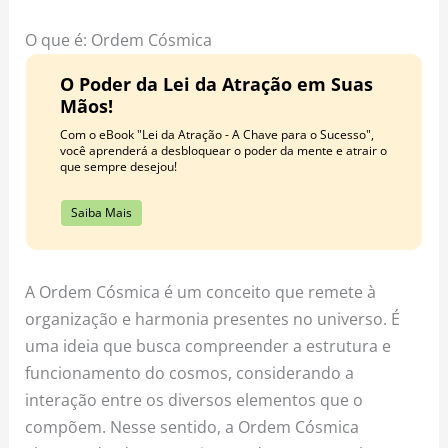
o
r
e
k
a
s
O que é: Ordem Cósmica
m
t
O Poder da Lei da Atração em Suas
Mãos!
Com o eBook "Lei da Atração - A Chave para o Sucesso",
você aprenderá a desbloquear o poder da mente e atrair o
que sempre desejou!
Saiba Mais
A Ordem Cósmica é um conceito que remete à
organização e harmonia presentes no universo. É
uma ideia que busca compreender a estrutura e
funcionamento do cosmos, considerando a
interação entre os diversos elementos que o
compõem. Nesse sentido, a Ordem Cósmica