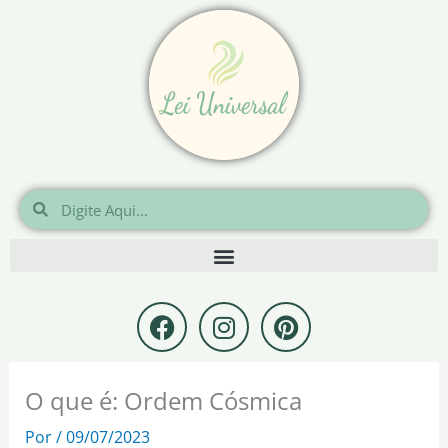
Ir
para
o
conteúdo
Pesquisar
Pesquisar
F
I
P
a
n
i
c
s
n
e
t
t
O que é: Ordem Cósmica
b
a
e
o
g
r
Por
/
09/07/2023