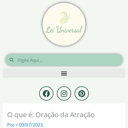
Ir
para
o
conteúdo
Pesquisar
Pesquisar
F
I
P
a
n
i
c
s
n
e
t
t
O que é: Oração da Atração
b
a
e
o
g
r
Por
/
09/07/2023