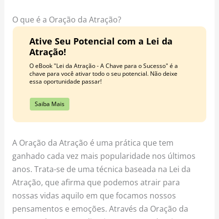
o
r
e
k
a
s
O que é a Oração da Atração?
m
t
Ative Seu Potencial com a Lei da
Atração!
O eBook "Lei da Atração - A Chave para o Sucesso" é a
chave para você ativar todo o seu potencial. Não deixe
essa oportunidade passar!
Saiba Mais
A Oração da Atração é uma prática que tem
ganhado cada vez mais popularidade nos últimos
anos. Trata-se de uma técnica baseada na Lei da
Atração, que afirma que podemos atrair para
nossas vidas aquilo em que focamos nossos
pensamentos e emoções. Através da Oração da