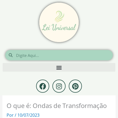
Ir
para
o
conteúdo
Pesquisar
Pesquisar
F
I
P
a
n
i
c
s
n
e
t
t
O que é: Ondas de Transformação
b
a
e
o
g
r
Por
/
10/07/2023