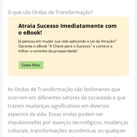
o
r
e
k
a
s
O que são Ondas de Transformação?
m
t
Atraia Sucesso Imediatamente com
o eBook!
Já pensou em mudar sua vida aplicando a Lei da Atração?
Garanta o eBook "A Chave para o Sucesso" e comece a
trilhar o caminho da prosperidade!
Saiba Mais
As Ondas de Transformação são fenômenos que
ocorrem em diferentes setores da sociedade e que
trazem mudanças significativas em diversos
aspectos da vida. Essas ondas podem ser
impulsionadas por avanços tecnológicos, mudanças
culturais, transformações econômicas ou qualquer