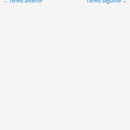
←
Termo anterior
Termo seguinte
→