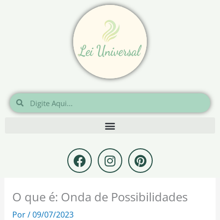
Ir
para
o
conteúdo
Pesquisar
Pesquisar
F
I
P
a
n
i
c
s
n
e
t
t
O que é: Onda de Possibilidades
b
a
e
o
g
r
Por
/
09/07/2023