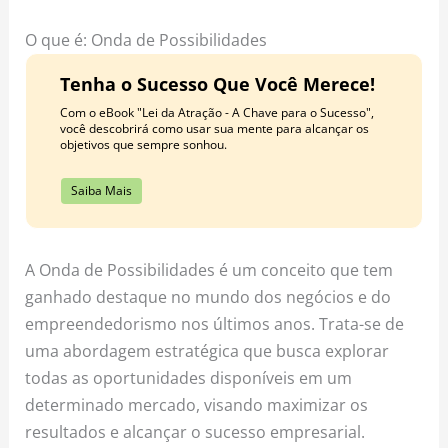
o
r
e
k
a
s
O que é: Onda de Possibilidades
m
t
Tenha o Sucesso Que Você Merece!
Com o eBook "Lei da Atração - A Chave para o Sucesso",
você descobrirá como usar sua mente para alcançar os
objetivos que sempre sonhou.
Saiba Mais
A Onda de Possibilidades é um conceito que tem
ganhado destaque no mundo dos negócios e do
empreendedorismo nos últimos anos. Trata-se de
uma abordagem estratégica que busca explorar
todas as oportunidades disponíveis em um
determinado mercado, visando maximizar os
resultados e alcançar o sucesso empresarial.