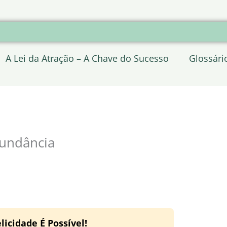
A Lei da Atração – A Chave do Sucesso
Glossári
bundância
licidade É Possível!