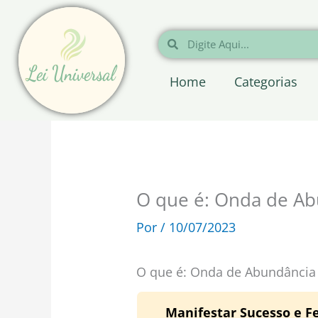
Ir
para
Pesquisar
Pesquisar
o
conteúdo
Home
Categorias
O que é: Onda de A
Por
/
10/07/2023
O que é: Onda de Abundância
Manifestar Sucesso e Fe