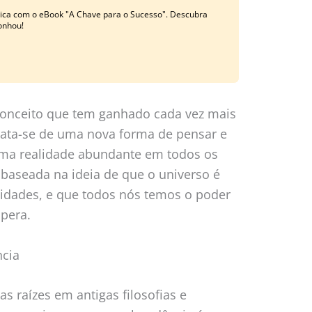
ática com o eBook "A Chave para o Sucesso". Descubra
onhou!
onceito que tem ganhado cada vez mais
rata-se de uma nova forma de pensar e
 uma realidade abundante em todos os
 baseada na ideia de que o universo é
ilidades, e que todos nós temos o poder
spera.
cia
 raízes em antigas filosofias e