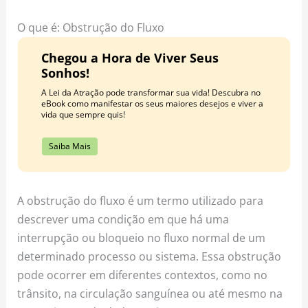
o
r
e
k
a
s
O que é: Obstrução do Fluxo
m
t
Chegou a Hora de Viver Seus
Sonhos!
A Lei da Atração pode transformar sua vida! Descubra no
eBook como manifestar os seus maiores desejos e viver a
vida que sempre quis!
Saiba Mais
A obstrução do fluxo é um termo utilizado para
descrever uma condição em que há uma
interrupção ou bloqueio no fluxo normal de um
determinado processo ou sistema. Essa obstrução
pode ocorrer em diferentes contextos, como no
trânsito, na circulação sanguínea ou até mesmo na