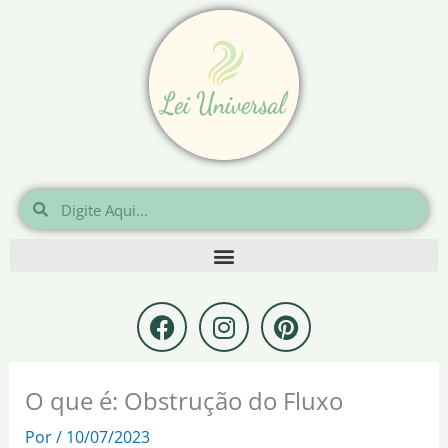
Ir
para
o
conteúdo
Pesquisar
Pesquisar
F
I
P
a
n
i
c
s
n
e
t
t
O que é: Obstrução do Fluxo
b
a
e
o
g
r
Por
/
10/07/2023