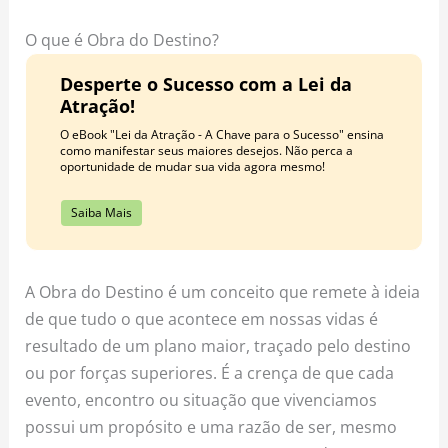
o
r
e
k
a
s
O que é Obra do Destino?
m
t
Desperte o Sucesso com a Lei da
Atração!
O eBook "Lei da Atração - A Chave para o Sucesso" ensina
como manifestar seus maiores desejos. Não perca a
oportunidade de mudar sua vida agora mesmo!
Saiba Mais
A Obra do Destino é um conceito que remete à ideia
de que tudo o que acontece em nossas vidas é
resultado de um plano maior, traçado pelo destino
ou por forças superiores. É a crença de que cada
evento, encontro ou situação que vivenciamos
possui um propósito e uma razão de ser, mesmo