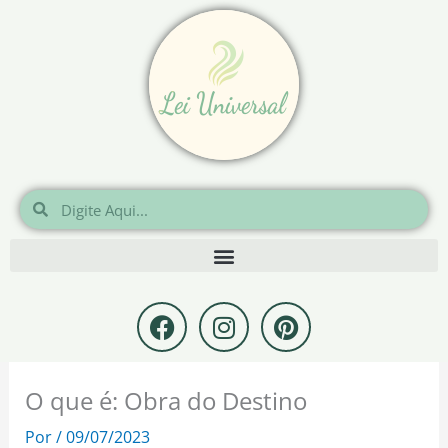
Ir
para
o
conteúdo
Pesquisar
Pesquisar
F
I
P
a
n
i
c
s
n
e
t
t
O que é: Obra do Destino
b
a
e
o
g
r
Por
/
09/07/2023