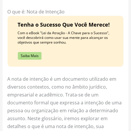
o
r
e
k
a
s
O que é: Nota de Intenção
m
t
Tenha o Sucesso Que Você Merece!
Com o eBook "Lei da Atração - A Chave para o Sucesso",
você descobrirá como usar sua mente para alcançar os
objetivos que sempre sonhou.
Saiba Mais
A nota de intenção é um documento utilizado em
diversos contextos, como no âmbito jurídico,
empresarial e acadêmico. Trata-se de um
documento formal que expressa a intenção de uma
pessoa ou organização em relação a determinado
assunto. Neste glossário, iremos explorar em
detalhes o que é uma nota de intenção, sua