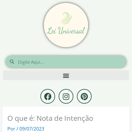
Ir
para
o
conteúdo
Pesquisar
Pesquisar
F
I
P
a
n
i
c
s
n
e
t
t
O que é: Nota de Intenção
b
a
e
o
g
r
Por
/
09/07/2023