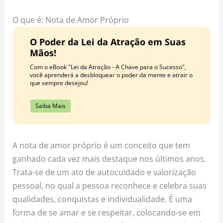
o
r
e
k
a
s
O que é: Nota de Amor Próprio
m
t
O Poder da Lei da Atração em Suas
Mãos!
Com o eBook "Lei da Atração - A Chave para o Sucesso",
você aprenderá a desbloquear o poder da mente e atrair o
que sempre desejou!
Saiba Mais
A nota de amor próprio é um conceito que tem
ganhado cada vez mais destaque nos últimos anos.
Trata-se de um ato de autocuidado e valorização
pessoal, no qual a pessoa reconhece e celebra suas
qualidades, conquistas e individualidade. É uma
forma de se amar e se respeitar, colocando-se em