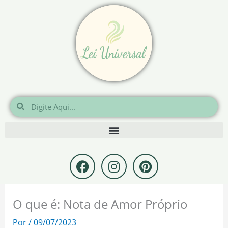
Ir
para
o
conteúdo
Pesquisar
Pesquisar
F
I
P
a
n
i
c
s
n
e
t
t
O que é: Nota de Amor Próprio
b
a
e
o
g
r
Por
/
09/07/2023