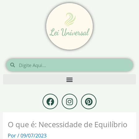
Ir
para
o
conteúdo
Pesquisar
Pesquisar
F
I
P
a
n
i
c
s
n
e
t
t
O que é: Necessidade de Equilíbrio
b
a
e
o
g
r
Por
/
09/07/2023