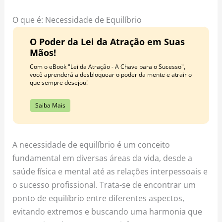
o
r
e
k
a
s
O que é: Necessidade de Equilíbrio
m
t
O Poder da Lei da Atração em Suas
Mãos!
Com o eBook "Lei da Atração - A Chave para o Sucesso",
você aprenderá a desbloquear o poder da mente e atrair o
que sempre desejou!
Saiba Mais
A necessidade de equilíbrio é um conceito
fundamental em diversas áreas da vida, desde a
saúde física e mental até as relações interpessoais e
o sucesso profissional. Trata-se de encontrar um
ponto de equilíbrio entre diferentes aspectos,
evitando extremos e buscando uma harmonia que