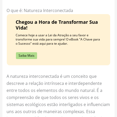
o
r
e
k
a
s
O que é: Natureza Interconectada
m
t
Chegou a Hora de Transformar Sua
Vida!
Comece hoje a usar a Lei da Atração a seu favor e
transforme sua vida para sempre! O eBook "A Chave para
o Sucesso" está aqui para te ajudar.
Saiba Mais
A natureza interconectada é um conceito que
descreve a relação intrínseca e interdependente
entre todos os elementos do mundo natural. É a
compreensão de que todos os seres vivos e os
sistemas ecológicos estão interligados e influenciam
uns aos outros de maneiras complexas. Essa