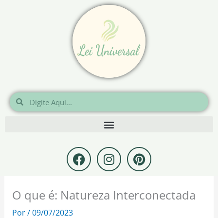
Ir
para
o
conteúdo
Pesquisar
Pesquisar
F
I
P
a
n
i
c
s
n
e
t
t
O que é: Natureza Interconectada
b
a
e
o
g
r
Por
/
09/07/2023